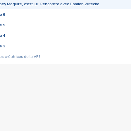
bey Maguire, c'est lui ! Rencontre avec Damien Witecka
e 6
e 5
e 4
e 3
s créatrices de la VF !
e 2
e 1
e Mektoub My Love arrive enfin ! Rencontre avec Shaïn Boumedine et Sal
i : après Toni en famille
elle réalise le bouleversant Dites lui que je l'aime
ais ! Rencontre autour de Vie privée de Rebecca Zlotowski
 de Marguerite, Grave... Rencontre avec Ella Rumpf