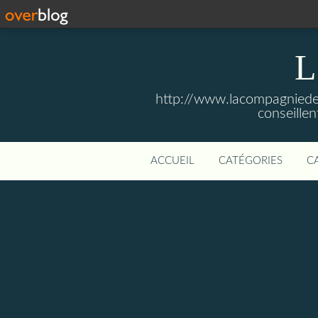
L
http://www.lacompagniedesliv
conseille
ACCUEIL
CATÉGORIES
C